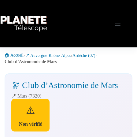
Passer
au
contenu
🏠 Accueil
›
📍 Auvergne-Rhône-Alpes
›
Ardèche (07)
›
Club d’Astronomie de Mars
🔭 Club d’Astronomie de Mars
📍 Mars (7320)
⚠️
Non vérifié