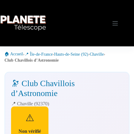
Passer
au
contenu
🏠 Accueil
›
📍 Île-de-France
›
Hauts-de-Seine (92)
›
Chaville
›
Club Chavillois d’Astronomie
🔭 Club Chavillois
d’Astronomie
📍 Chaville (92370)
⚠️
Non vérifié