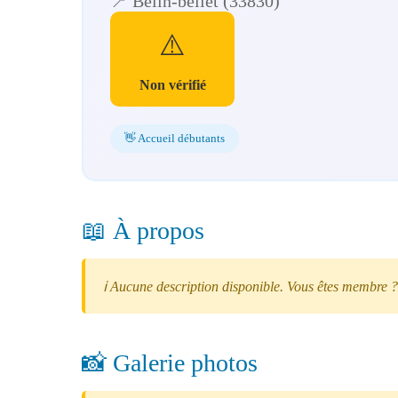
📍 Belin-beliet (33830)
⚠️
Non vérifié
👋 Accueil débutants
📖 À propos
ℹ️ Aucune description disponible. Vous êtes membre ?
📸 Galerie photos