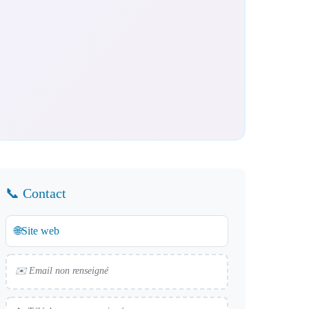
📞 Contact
🌐
Site web
✉️ Email non renseigné