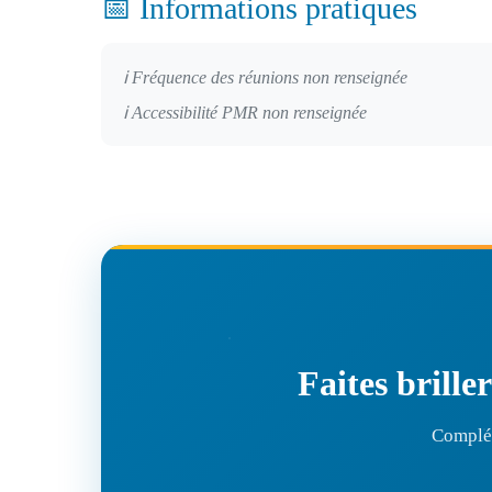
📅 Informations pratiques
ℹ️ Fréquence des réunions non renseignée
ℹ️ Accessibilité PMR non renseignée
Faites brille
Complét