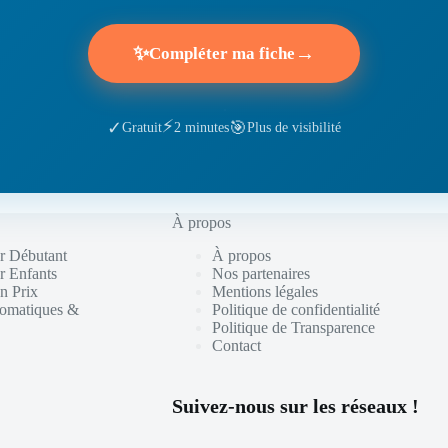
✨
→
Compléter ma fiche
⚡
🎯
✓
Gratuit
2 minutes
Plus de visibilité
À propos
r Débutant
À propos
r Enfants
Nos partenaires
n Prix
Mentions légales
tomatiques &
Politique de confidentialité
Politique de Transparence
Contact
Suivez-nous sur les réseaux !