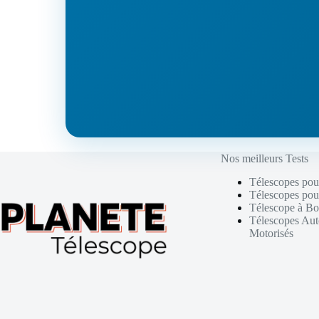
Nos meilleurs Tests
Télescopes pou
Télescopes pou
Télescope à Bo
Télescopes Au
Motorisés