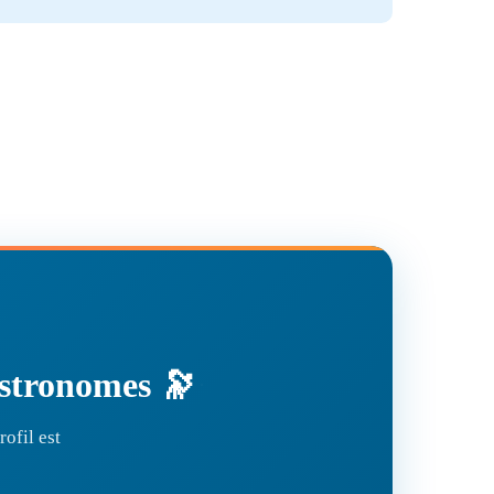
'astronomes 🔭
ofil est