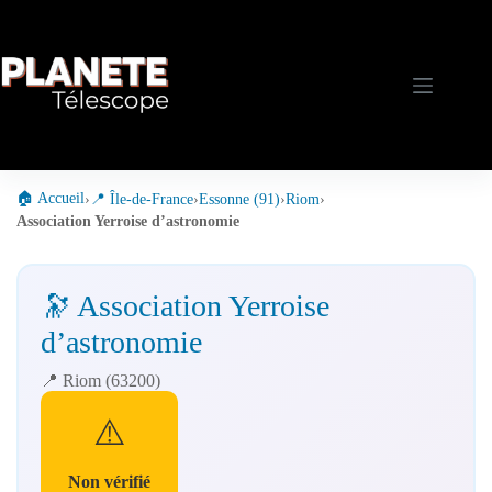
Passer
au
contenu
🏠 Accueil
›
📍 Île-de-France
›
Essonne (91)
›
Riom
›
Association Yerroise d’astronomie
🔭 Association Yerroise
d’astronomie
📍 Riom (63200)
⚠️
Non vérifié