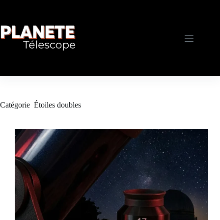
Passer
au
contenu
Catégorie
Étoiles doubles