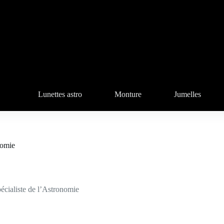
Lunettes astro
Monture
Jumelles
nomie
écialiste de l’Astronomie