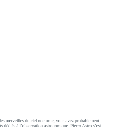
les merveilles du ciel nocturne, vous avez probablement
 dédiés à l’observation astronomique, Pierro Astro s’est